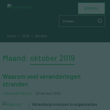
Skip
MENU
to
content
Zoek
naar:
home
2019
oktober
Maand:
oktober 2019
Waarom veel veranderingen
stranden
Allard de Ranitz
28 oktober 2019
Veranderprocessen in organisaties