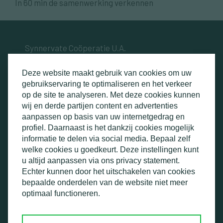
In 60 min de samenwerking verkennen
Synnervate Coöperatie U.A.
Akkerweg 102
3972 AD Driebergen
Deze website maakt gebruik van cookies om uw
gebruikservaring te optimaliseren en het verkeer
info@synnervate.nl
op de site te analyseren. Met deze cookies kunnen
+31 6 5104 9005
wij en derde partijen content en advertenties
aanpassen op basis van uw internetgedrag en
Algemene voorwaarden
Klachtenprocedure
profiel. Daarnaast is het dankzij cookies mogelijk
Privacybeleid
Wijzig cookie instellingen
informatie te delen via social media. Bepaal zelf
welke cookies u goedkeurt. Deze instellingen kunt
Schrijf je in voor onze e-nieuwsbrief
u altijd aanpassen via ons privacy statement.
Echter kunnen door het uitschakelen van cookies
bepaalde onderdelen van de website niet meer
optimaal functioneren.