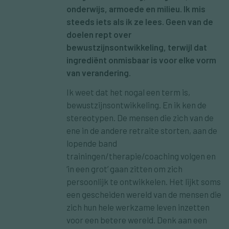
onderwijs, armoede en milieu. Ik mis
steeds iets als ik ze lees. Geen van de
doelen rept over
bewustzijnsontwikkeling, terwijl dat
ingrediënt onmisbaar is voor elke vorm
van verandering.
Ik weet dat het nogal een term is,
bewustzijnsontwikkeling. En ik ken de
stereotypen. De mensen die zich van de
ene in de andere retraite storten, aan de
lopende band
trainingen/therapie/coaching volgen en
‘in een grot’ gaan zitten om zich
persoonlijk te ontwikkelen. Het lijkt soms
een gescheiden wereld van de mensen die
zich hun hele werkzame leven inzetten
voor een betere wereld. Denk aan een